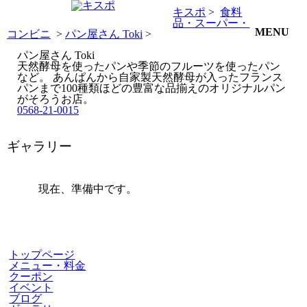
キスポ
>
食料
品・スーパー・
MENU
コンビニ
>
パン屋さん Toki
>
パン屋さん Toki
天然酵母を使ったパンや季節のフルーツを使ったパン
など。 あんぱんから自家製天然酵母が入ったフランス
パンまで100種類ほどの豊富な品揃えのオリジナルパン
がそろうお店。
0568-21-0015
ギャラリー
現在、準備中です。
トップページ
メニュー・料金
クーポン
イベント
ブログ