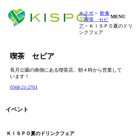
キスポ
>
飲食
MENU
>
喫茶 セピ
ア
> ＫＩＳＰＯ夏のドリ
ンクフェア
喫茶 セピア
長月公園の南側にある喫茶店。朝４時から営業して
います！
0568-21-2703
イベント
ＫＩＳＰＯ夏のドリンクフェア