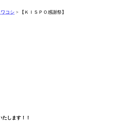
イワコシ
> 【ＫＩＳＰＯ感謝祭】
いたします！！