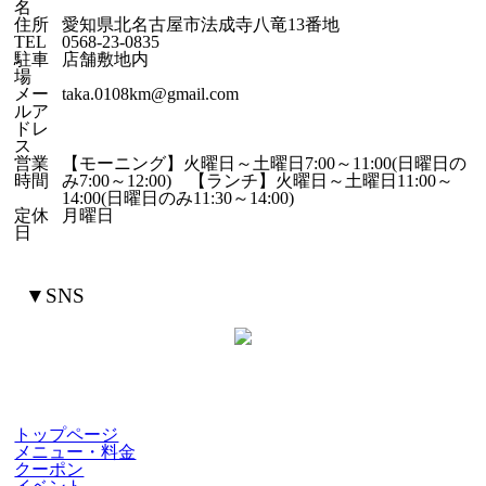
名
住所
愛知県北名古屋市法成寺八竜13番地
TEL
0568-23-0835
駐車
店舗敷地内
場
メー
taka.0108km@gmail.com
ルア
ドレ
ス
営業
【モーニング】火曜日～土曜日7:00～11:00(日曜日の
時間
み7:00～12:00) 【ランチ】火曜日～土曜日11:00～
14:00(日曜日のみ11:30～14:00)
定休
月曜日
日
▼SNS
トップページ
メニュー・料金
クーポン