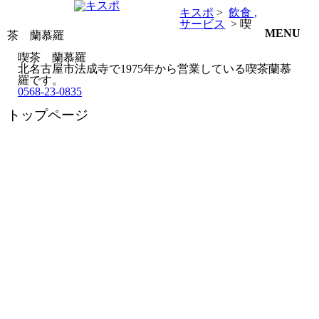
キスポ
>
飲食
サービス
> 喫
MENU
茶 蘭慕羅
喫茶 蘭慕羅
北名古屋市法成寺で1975年から営業している喫茶蘭慕
羅です。
0568-23-0835
トップページ