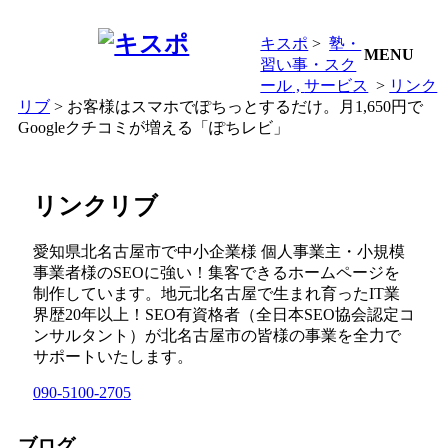
キスポ
>
塾・
MENU
習い事・スク
ール
サービス
>
リンク
リブ
> お客様はスマホでぽちっとするだけ。月1,650円で
Googleクチコミが増える「ぽちレビ」
リンクリブ
愛知県北名古屋市で中小企業様 個人事業主・小規模
事業者様のSEOに強い！集客できるホームページを
制作しています。地元北名古屋で生まれ育ったIT業
界歴20年以上！SEO有資格者（全日本SEO協会認定コ
ンサルタント）が北名古屋市の皆様の事業を全力で
サポートいたします。
090-5100-2705
ブログ