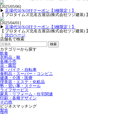
[2025/05/06]
▶
足場代50％OFFクーポン【3棟限定！】
【 プロタイムズ北名古屋店(株式会社ツジ建装) 】
[2025/04/01]
▶
足場代50％OFFクーポン【3棟限定！】
【 プロタイムズ北名古屋店(株式会社ツジ建装) 】
｜
次のページ
店舗名で検索
検索
カテゴリーから探す
飲食
衣料品・靴
各種小売
花・園芸
車・バイク・自転車
食料品・スーパー・コンビニ
健康・介護・医療
理美容・エステ・化粧品
塾・習い事・スクール
ライフサービス
家具・リフォーム・住宅関連
印刷・各種デザイン
その他
ビジネスマッチング
製造