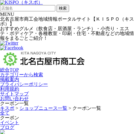
検索
MENU
北名古屋市商工会地域情報ポータルサイト【ＫＩＳＰＯ（キス
ポ）】
おすすめグルメ（飲食店・居酒屋・ランチ）・小売り・エス
テ・ボディケア・各種教室・印刷・住宅・不動産などの地域情
報をまるごとご紹介！
総合TOP
カテゴリーから検索
掲載案内
プライバシーポリシー
利用規約
サイトマップ
お問い合わせ
クーポン一覧
キスポ
>
ショップニュース一覧
> クーポン一覧
全て
クーポン
イベント
ブログ