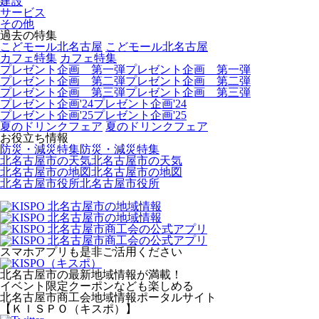
建設
サービス
その他
過去の特集
こどモール北名古屋
こどモール北名古屋
カフェ特集
カフェ特集
プレゼント企画 第一弾
プレゼント企画 第一弾
プレゼント企画 第二弾
プレゼント企画 第二弾
プレゼント企画 第三弾
プレゼント企画 第三弾
プレゼント企画'24
プレゼント企画'24
プレゼント企画'25
プレゼント企画'25
夏のドリンクフェア
夏のドリンクフェア
お役立ち情報
防災・減災特集
防災・減災特集
北名古屋市の天気
北名古屋市の天気
北名古屋市の地図
北名古屋市の地図
北名古屋市役所
北名古屋市役所
スマホアプリも是非ご活用ください
北名古屋市の最新地域情報が満載！
イベント限定クーポンなども楽しめる
北名古屋市商工会地域情報ポータルサイト
【ＫＩＳＰＯ（キスポ）】