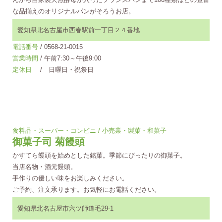
な品揃えのオリジナルパンがそろうお店。
愛知県北名古屋市西春駅前一丁目２４番地
電話番号
/ 0568-21-0015
営業時間
/ 午前7:30～午後9:00
定休日
/ 日曜日・祝祭日
食料品・スーパー・コンビニ / 小売業・製菓・和菓子
御菓子司 菊饅頭
かすてら饅頭を始めとした銘菓。季節にぴったりの御菓子。
当店名物・酒元饅頭。
手作りの優しい味をお楽しみください。
ご予約、注文承ります。お気軽にお電話ください。
愛知県北名古屋市六ツ師道毛29-1