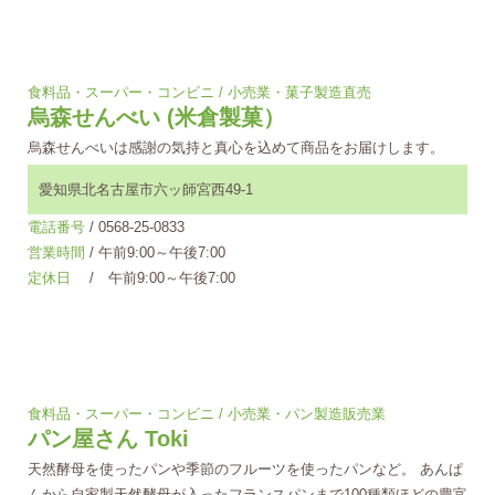
食料品・スーパー・コンビニ / 小売業・菓子製造直売
烏森せんべい (米倉製菓）
烏森せんべいは感謝の気持と真心を込めて商品をお届けします。
愛知県北名古屋市六ッ師宮西49-1
電話番号
/ 0568-25-0833
営業時間
/ 午前9:00～午後7:00
定休日
/ 午前9:00～午後7:00
食料品・スーパー・コンビニ / 小売業・パン製造販売業
パン屋さん Toki
天然酵母を使ったパンや季節のフルーツを使ったパンなど。 あんぱ
んから自家製天然酵母が入ったフランスパンまで100種類ほどの豊富