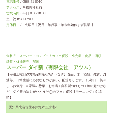
電話番号
/ 0568-21-0910
アクセス
/ 牟都志神社前
営業時間
/ 平日 9:00-18:00
土日祝 8:30-17:00
定休日
/ 火曜日【祝日・年行事・年末年始休まず営業 】
食料品・スーパー・コンビニ / カフェ併設・小売業・食品・酒類・
雑貨・灯油販売、配達
スーパー ダイ新（有限会社 アツム）
【毎週土曜日夕方限定‼︎炭火焼きうなぎ】食品、米、酒類、雑貨、灯
油等、日常生活に必要なものが揃い、配達もします。 ◯毎日、美味
しいお刺身⊹自家製の惣菜・お弁当⊹自家製つけもの⊹魚の煮つけな
ど、ダイ新の味をぜひどうぞ◯カフェも併設【モーニング：9-13
時】
愛知県北名古屋市井瀬木五反地2