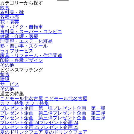
カテゴリーから探す
飲食
衣料品・靴
各種小売
花・園芸
車・バイク・自転車
食料品・スーパー・コンビニ
健康・介護・医療
理美容・エステ・化粧品
塾・習い事・スクール
ライフサービス
家具・リフォーム・住宅関連
印刷・各種デザイン
その他
ビジネスマッチング
製造
建設
サービス
その他
過去の特集
こどモール北名古屋
こどモール北名古屋
カフェ特集
カフェ特集
プレゼント企画 第一弾
プレゼント企画 第一弾
プレゼント企画 第二弾
プレゼント企画 第二弾
プレゼント企画 第三弾
プレゼント企画 第三弾
プレゼント企画'24
プレゼント企画'24
プレゼント企画'25
プレゼント企画'25
夏のドリンクフェア
夏のドリンクフェア