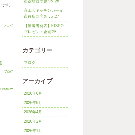
市役所西庁舎 vol.28
』
です。
商工会キッチンカー in
市役所西庁舎 vol.27
【当選者発表】KISPO
 │
ブログ
プレゼント企画’25
カテゴリー
1
ブログ
 │
ブログ
アーカイブ
giveaway
2026年6月
2026年5月
2026年4月
2026年2月
2026年1月