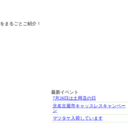
をまるごとご紹介！
最新イベント
7月26日は土用丑の日
北名古屋市キャッスレスキャンペー
ン
マツタケ入荷しています