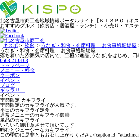
北名古屋市商工会地域情報ポータルサイト【ＫＩＳＰＯ（キス
おすすめグルメ（飲食店・居酒屋・ランチ）・小売り・エステ
キスポ
>
飲食
>
うなぎ・和食・会席料理 お食事処堀場屋
うなぎ・和食・会席料理 お食事処堀場屋
落ち着いた雰囲気の店内で、至極の逸品[うなぎ]をはじめ、
0568-21-0168
トップページ
メニュー・料金
クーポン
イベント
ブログ
ギャラリー
イベント
季節限定 カキフライ
季節限定のカキフライが人気です。
平日のカキフライ定食
通常メニューのカキフライ御膳
単品のカキフライ
いろいろ御用意させて頂いてます。
噛むとジューシーなカキフライ。
この季節に是非ともお召し上がりください[caption id="attachment_217" a