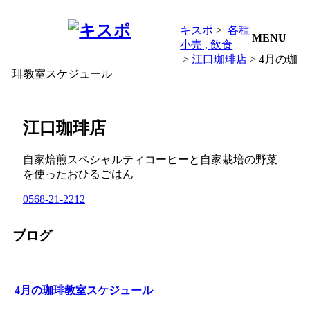
キスポ
>
各種
MENU
小売
飲食
>
江口珈琲店
> 4月の珈
琲教室スケジュール
江口珈琲店
自家焙煎スペシャルティコーヒーと自家栽培の野菜
を使ったおひるごはん
0568-21-2212
ブログ
4月の珈琲教室スケジュール