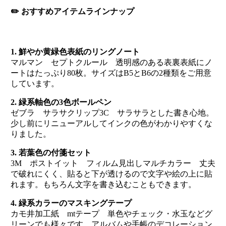
✏️ おすすめアイテムラインナップ
1. 鮮やか黄緑色表紙のリングノート
マルマン セプトクルール 透明感のある表裏表紙にノ
ートはたっぷり80枚。サイズはB5とB6の2種類をご用意
しています。
2. 緑系軸色の3色ボールペン
ゼブラ サラサクリップ3C サラサラとした書き心地。
少し前にリニューアルしてインクの色がわかりやすくな
りました。
3. 若葉色の付箋セット
3M ポストイット フィルム見出しマルチカラー 丈夫
で破れにくく、貼ると下が透けるので文字や絵の上に貼
れます。もちろん文字を書き込むこともできます。
4. 緑系カラーのマスキングテープ
カモ井加工紙 mtテープ 単色やチェック・水玉などグ
リーンでも様々です。アルバムや手帳のデコレーション