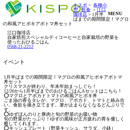
キスポ
>
各種小
売
飲食
>
江口
MENU
珈琲店
> 1月半
ばまでの期間限定！マグロ
の和風アヒポキアボトマ丼セット
江口珈琲店
自家焙煎スペシャルティコーヒーと自家栽培の野菜を
使ったおひるごはん
0568-21-2212
イベント
1月半ばまでの期間限定！マグロの和風アヒポキアボトマ
丼セット
クリスマスが終わり、年末年始まっしぐら！
12/26から1月半ばまでのおひるごはんAセットはこちら！
⭕️マグロとアボカドトマトの和風アヒポキ丼
ごま油の香るタレが、マグロ、アボカド、トマトと絡み合
い、食欲を掻き立てます。箸が止まらなくなるどんぶりで
す。
⭕️ゆずほんのりと豚肉と旬の野菜のお吸い物
旬の野菜がたっぷり！ゆずの風味が正月疲れの胃を優しく
癒してくれます。
⭕キッシュプレート（野菜キッシュ、サラダ、小鉢）