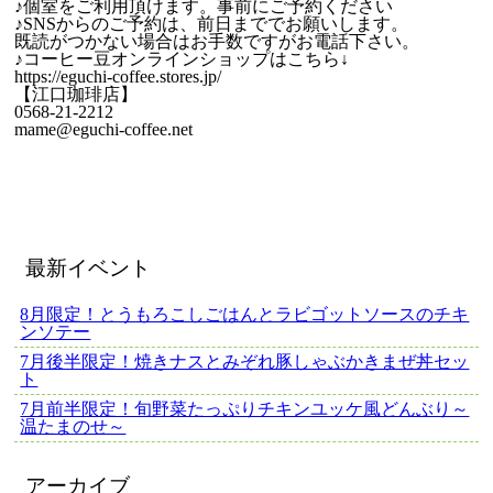
♪個室をご利用頂けます。事前にご予約ください
♪SNSからのご予約は、前日まででお願いします。
既読がつかない場合はお手数ですがお電話下さい。
♪コーヒー豆オンラインショップはこちら↓
https://eguchi-coffee.stores.jp/
【江口珈琲店】
0568-21-2212
mame@eguchi-coffee.net
最新イベント
8月限定！とうもろこしごはんとラビゴットソースのチキ
ンソテー
7月後半限定！焼きナスとみぞれ豚しゃぶかきまぜ丼セッ
ト
7月前半限定！旬野菜たっぷりチキンユッケ風どんぶり～
温たまのせ～
アーカイブ