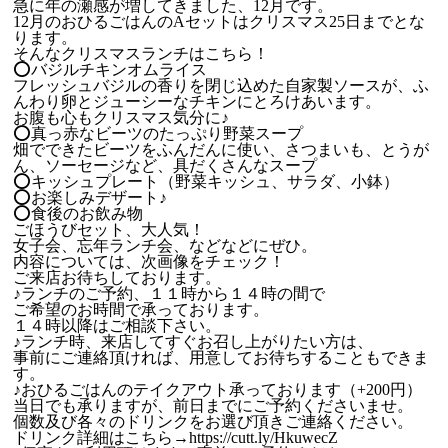
急に年の瀬感が増してきました、12月です。
12月のおひるごはんのAセットはクリスマス25日までとな
ります。
そんなクリスマスランチはこちら！
⭕️バジルチキンオムライス
フレッシュバジルの香りを閉じ込めた自家製ソースが、ふ
んわり卵とジューシーなチキンにとろけあいます。
お腹も心もクリスマス気分に♪
⭕️真っ赤なビーツのたっぷり野菜スープ
畑でできたビーツをふんだんに使い、さつまいも、とうが
ん、ソーセージなど、具だくさんなスープ
⭕キッシュプレート（野菜キッシュ、サラダ、小鉢）
⭕お楽しみデザート♪
⭕食後のお飲み物
ごほうびセット、大人気！
女子会、忘年ランチ会、などなどにぜひ。
内容については、次画像をチェック！
ご来店お待ちしております。
♪ランチのご予約、１１時から１４時の間で
ご希望のお時間で承っております。
１４時以降はご相談下さい。
♪ランチ時、来店してすぐお召し上がりたい方は、
事前にご連絡頂ければ、用意してお待ちすることもできま
す。
♪おひるごはんのテイクアウト承っております（+200円）
当日でも承りますが、前日までにご予約くださいませ。
個数及び各々のドリンクをお選び頂きご連絡ください。
ドリンク詳細はこちら→https://cutt.ly/HkuwecZ