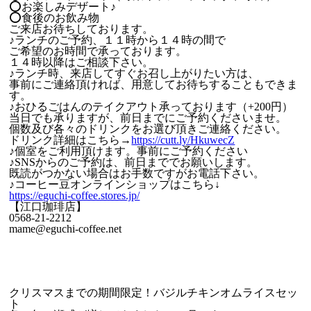
⭕お楽しみデザート♪
⭕食後のお飲み物
ご来店お待ちしております。
♪ランチのご予約、１１時から１４時の間で
ご希望のお時間で承っております。
１４時以降はご相談下さい。
♪ランチ時、来店してすぐお召し上がりたい方は、
事前にご連絡頂ければ、用意してお待ちすることもできま
す。
♪おひるごはんのテイクアウト承っております（+200円）
当日でも承りますが、前日までにご予約くださいませ。
個数及び各々のドリンクをお選び頂きご連絡ください。
ドリンク詳細はこちら→
https://cutt.ly/HkuwecZ
♪個室をご利用頂けます。事前にご予約ください
♪SNSからのご予約は、前日まででお願いします。
既読がつかない場合はお手数ですがお電話下さい。
♪コーヒー豆オンラインショップはこちら↓
https://eguchi-coffee.stores.jp/
【江口珈琲店】
0568-21-2212
mame@eguchi-coffee.net
クリスマスまでの期間限定！バジルチキンオムライスセッ
ト