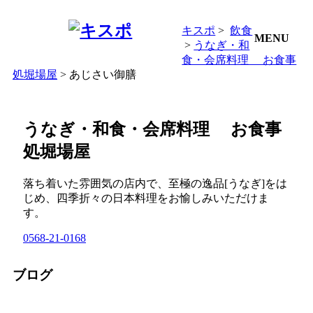
キスポ
>
飲食
MENU
>
うなぎ・和
食・会席料理 お食事
処堀場屋
> あじさい御膳
うなぎ・和食・会席料理 お食事
処堀場屋
落ち着いた雰囲気の店内で、至極の逸品[うなぎ]をは
じめ、四季折々の日本料理をお愉しみいただけま
す。
0568-21-0168
ブログ