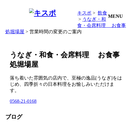
キスポ
>
飲食
MENU
>
うなぎ・和
食・会席料理 お食事
処堀場屋
> 営業時間の変更のご案内
うなぎ・和食・会席料理 お食事
処堀場屋
落ち着いた雰囲気の店内で、至極の逸品[うなぎ]をは
じめ、四季折々の日本料理をお愉しみいただけま
す。
0568-21-0168
ブログ