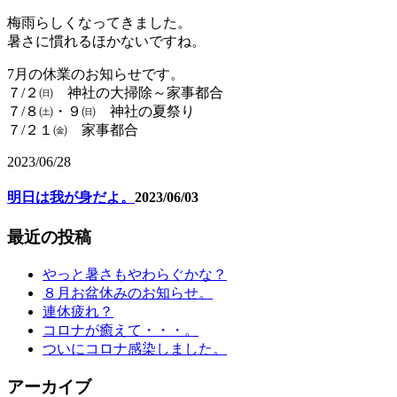
梅雨らしくなってきました。
暑さに慣れるほかないですね。
7月の休業のお知らせです。
７/２㈰ 神社の大掃除～家事都合
７/８㈯・９㈰ 神社の夏祭り
７/２１㈮ 家事都合
2023/06/28
明日は我が身だよ。
2023/06/03
最近の投稿
やっと暑さもやわらぐかな？
８月お盆休みのお知らせ。
連休疲れ？
コロナが癒えて・・・。
ついにコロナ感染しました。
アーカイブ