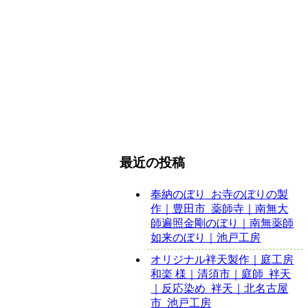
最近の投稿
奉納のぼり_お寺のぼりの製
作｜豊田市_薬師寺｜南無大
師遍照金剛のぼり｜南無薬師
如来のぼり｜池戸工房
オリジナル袢天製作｜庭工房
和楽 様｜清須市｜庭師_袢天
｜反応染め_袢天｜北名古屋
市_池戸工房