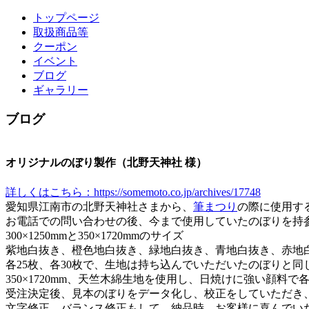
トップページ
取扱商品等
クーポン
イベント
ブログ
ギャラリー
ブログ
オリジナルのぼり製作（北野天神社 様）
詳しくはこちら：https://somemoto.co.jp/archives/17748
愛知県江南市の北野天神社さまから、
筆まつり
の際に使用す
お電話での問い合わせの後、今まで使用していたのぼりを持
300×1250mmと350×1720mmのサイズ
紫地白抜き、橙色地白抜き、緑地白抜き、青地白抜き、赤地
各25枚、各30枚で、生地は持ち込んでいただいたのぼりと
350×1720mm、天竺木綿生地を使用し、日焼けに強い顔料で
受注決定後、見本のぼりをデータ化し、校正をしていただき
文字修正、バランス修正もして、納品時、お客様に喜んでい