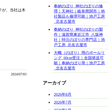
奉納のぼり_神社のぼりの修
すが、当社は木
理｜天神社｜岐阜県関市｜他
社製品も修理可能｜池戸工房
_北名古屋市
奉納のぼり_神社のぼりの製
作｜滋賀県東近江市_八坂神
社｜特注のぼりの専門店｜池
戸工房_北名古屋市
大幟（のぼり）用のポールリ
ング_60cm受注｜全国発送可
能｜奉納のぼり用｜池戸工房
_北名古屋市
2024/07/03
アーカイブ
2026年8月
2026年7月