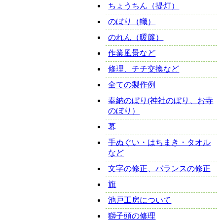
ちょうちん（提灯）
のぼり（幟）
のれん（暖簾）
作業風景など
修理、チチ交換など
全ての製作例
奉納のぼり(神社のぼり、お寺
のぼり）
幕
手ぬぐい・はちまき・タオル
など
文字の修正、バランスの修正
旗
池戸工房について
獅子頭の修理