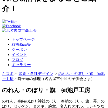
介！
トップページ
取扱商品等
クーポン
イベント
ブログ
ギャラリー
キスポ
>
印刷・各種デザイン
>
のれん・のぼり・旗 ㈲池
戸工房
> 獅子頭の修理（名古屋市中区の子供会さま）
のれん・のぼり・旗 ㈲池戸工房
のれん、奉納のぼり(神社のぼり、奉納のぼり)、旗、幕、の
ぼり、ゼッケン、タスキ、腕章、名入れタオル、Tシャツな