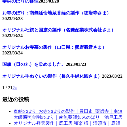
奉納のぼりの修理
2023/03/28
お寺のぼり：南無延命地蔵菩薩の製作（徳岩寺さま）
2023/03/28
オリジナル社旗と国旗の製作（名糖産業株式会社さま）
2023/03/24
オリジナルお寺幕の製作（山口県：熊野観音さま）
2023/03/24
国旗（日の丸）を染めました。
2023/03/23
オリジナル手ぬぐいの製作（長久手緑化園さま）
2023/03/22
1 / 2
1
2
»
最近の投稿
奉納のぼり_お寺のぼりの製作｜豊田市_薬師寺｜南無
大師遍照金剛のぼり｜南無薬師如来のぼり｜池戸工房
オリジナル袢天製作｜庭工房 和楽 様｜清須市｜庭師_