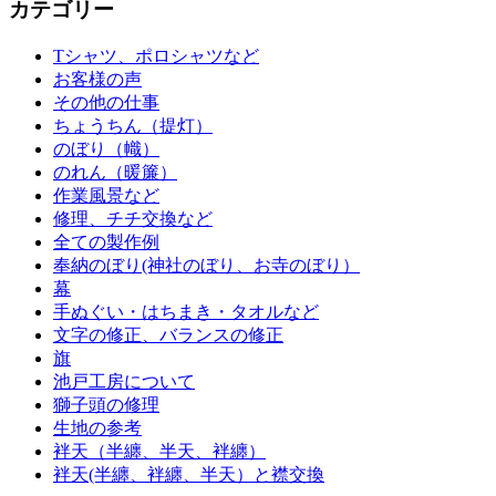
カテゴリー
Tシャツ、ポロシャツなど
お客様の声
その他の仕事
ちょうちん（提灯）
のぼり（幟）
のれん（暖簾）
作業風景など
修理、チチ交換など
全ての製作例
奉納のぼり(神社のぼり、お寺のぼり）
幕
手ぬぐい・はちまき・タオルなど
文字の修正、バランスの修正
旗
池戸工房について
獅子頭の修理
生地の参考
袢天（半纏、半天、袢纏）
袢天(半纏、袢纏、半天）と襟交換