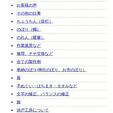
お客様の声
その他の仕事
ちょうちん（提灯）
のぼり（幟）
のれん（暖簾）
作業風景など
修理、チチ交換など
全ての製作例
奉納のぼり(神社のぼり、お寺のぼり）
幕
手ぬぐい・はちまき・タオルなど
文字の修正、バランスの修正
旗
池戸工房について