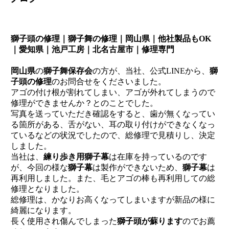
獅子頭の修理｜獅子舞の修理｜岡山県｜他社製品もOK
｜愛知県｜池戸工房｜北名古屋市｜修理専門
岡山県
の
獅子舞保存会
の方が、当社、公式LINEから、
獅
子頭の修理
のお問合せをくださいました。
アゴの付け根が割れてしまい、アゴが外れてしまうので
修理ができませんか？とのことでした。
写真を送っていただき確認をすると、歯が無くなってい
る箇所がある、舌がない、耳の取り付けができなくなっ
ているなどの状況でしたので、総修理で見積りし、決定
しました。
当社は、
練り歩き用獅子幕
は在庫を持っているのです
が、今回の様な
獅子幕
は製作ができないため、
獅子幕
は
再利用しました。また、毛とアゴの棒も再利用しての総
修理となりました。
総修理は、かなりお高くなってしまいますが新品の様に
綺麗になります。
長く使用され傷んでしまった
獅子頭が蘇ります
のでお薦