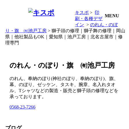
キスポ
>
印
MENU
刷・各種デザ
イン
>
のれん・のぼ
り・旗 ㈲池戸工房
> 獅子頭の修理｜獅子舞の修理｜岡山
県｜他社製品もOK｜愛知県｜池戸工房｜北名古屋市｜修
理専門
のれん・のぼり・旗 ㈲池戸工房
のれん、奉納のぼり(神社のぼり、奉納のぼり)、旗、
幕、のぼり、ゼッケン、タスキ、腕章、名入れタオ
ル、Tシャツなどの製造・販売と獅子頭の修理などを
承っております。
0568-23-7266
ブログ