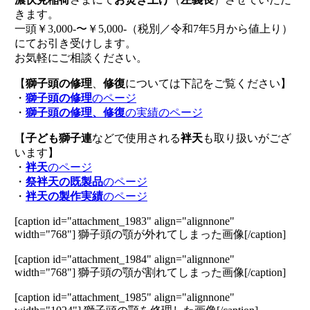
きます。
一頭￥3,000-〜￥5,000-（税別／令和7年5月から値上り）
にてお引き受けします。
お気軽にご相談ください。
【
獅子頭の修理
、
修復
については下記をご覧ください】
・
獅子頭の修理
のページ
・
獅子頭の修理、修復
の実績のページ
【
子ども獅子連
などで使用される
袢天
も取り扱いがござ
います】
・
袢天
のページ
・
祭袢天の既製品
のページ
・
袢天の製作実績
のページ
[caption id="attachment_1983" align="alignnone"
width="768"]
獅子頭の顎が外れてしまった画像[/caption]
[caption id="attachment_1984" align="alignnone"
width="768"]
獅子頭の顎が割れてしまった画像[/caption]
[caption id="attachment_1985" align="alignnone"