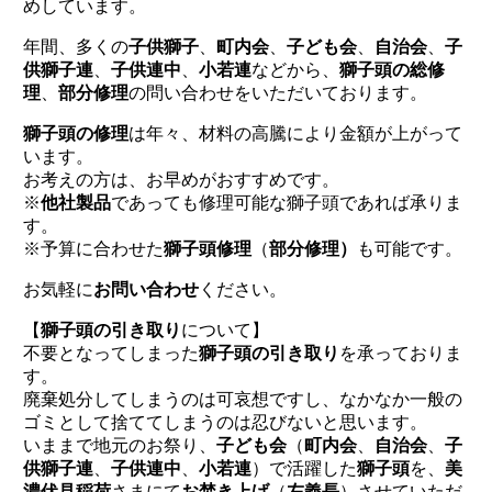
めしています。
年間、多くの
子供獅子
、
町内会
、
子ども会
、
自治会
、
子
供獅子連
、
子供連中
、
小若連
などから、
獅子頭の総修
理
、
部分修理
の問い合わせをいただいております。
獅子頭の修理
は年々、材料の高騰により金額が上がって
います。
お考えの方は、お早めがおすすめです。
※
他社製品
であっても修理可能な獅子頭であれば承りま
す。
※予算に合わせた
獅子頭修理
（
部分修理）
も可能です。
お気軽に
お問い合わせ
ください。
【
獅子頭の引き取り
について】
不要となってしまった
獅子頭の引き取り
を承っておりま
す。
廃棄処分してしまうのは可哀想ですし、なかなか一般の
ゴミとして捨ててしまうのは忍びないと思います。
いままで地元のお祭り、
子ども会
（
町内会
、
自治会
、
子
供獅子連
、
子供連中
、
小若連
）で活躍した
獅子頭
を、
美
濃伏見稲荷
さまにて
お焚き上げ
（
左義長
）させていただ