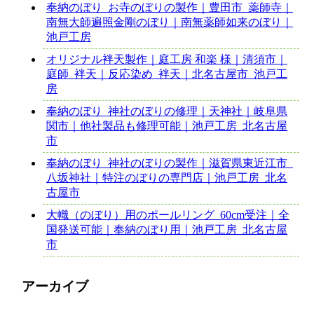
奉納のぼり_お寺のぼりの製作｜豊田市_薬師寺｜
南無大師遍照金剛のぼり｜南無薬師如来のぼり｜
池戸工房
オリジナル袢天製作｜庭工房 和楽 様｜清須市｜
庭師_袢天｜反応染め_袢天｜北名古屋市_池戸工
房
奉納のぼり_神社のぼりの修理｜天神社｜岐阜県
関市｜他社製品も修理可能｜池戸工房_北名古屋
市
奉納のぼり_神社のぼりの製作｜滋賀県東近江市_
八坂神社｜特注のぼりの専門店｜池戸工房_北名
古屋市
大幟（のぼり）用のポールリング_60cm受注｜全
国発送可能｜奉納のぼり用｜池戸工房_北名古屋
市
アーカイブ