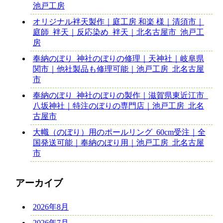
池戸工房
オリジナル袢天製作｜庭工房 和楽 様｜清須市｜
庭師_袢天｜反応染め_袢天｜北名古屋市_池戸工
房
奉納のぼり_神社のぼりの修理｜天神社｜岐阜県
関市｜他社製品も修理可能｜池戸工房_北名古屋
市
奉納のぼり_神社のぼりの製作｜滋賀県東近江市_
八坂神社｜特注のぼりの専門店｜池戸工房_北名
古屋市
大幟（のぼり）用のポールリング_60cm受注｜全
国発送可能｜奉納のぼり用｜池戸工房_北名古屋
市
アーカイブ
2026年8月
2026年7月