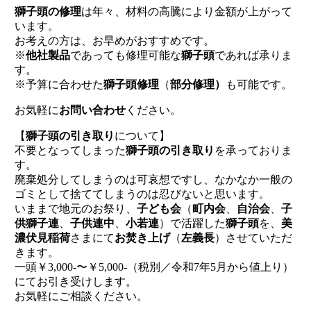
獅子頭の修理
は年々、材料の高騰により金額が上がって
います。
お考えの方は、お早めがおすすめです。
※
他社製品
であっても修理可能な
獅子頭
であれば承りま
す。
※予算に合わせた
獅子頭修理
（
部分修理）
も可能です。
お気軽に
お問い合わせ
ください。
【
獅子頭の引き取り
について】
不要となってしまった
獅子頭の引き取り
を承っておりま
す。
廃棄処分してしまうのは可哀想ですし、なかなか一般の
ゴミとして捨ててしまうのは忍びないと思います。
いままで地元のお祭り、
子ども会
（
町内会
、
自治会
、
子
供獅子連
、
子供連中
、
小若連
）で活躍した
獅子頭
を、
美
濃伏見稲荷
さまにて
お焚き上げ
（
左義長
）させていただ
きます。
一頭￥3,000-〜￥5,000-（税別／令和7年5月から値上り）
にてお引き受けします。
お気軽にご相談ください。