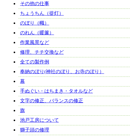
その他の仕事
ちょうちん（提灯）
のぼり（幟）
のれん（暖簾）
作業風景など
修理、チチ交換など
全ての製作例
奉納のぼり(神社のぼり、お寺のぼり）
幕
手ぬぐい・はちまき・タオルなど
文字の修正、バランスの修正
旗
池戸工房について
獅子頭の修理