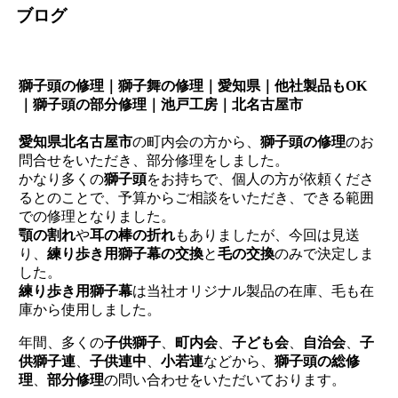
ブログ
獅子頭の修理｜獅子舞の修理｜愛知県｜他社製品もOK
｜獅子頭の部分修理｜池戸工房｜北名古屋市
愛知県北名古屋市
の町内会の方から、
獅子頭の修理
のお
問合せをいただき、部分修理をしました。
かなり多くの
獅子頭
をお持ちで、個人の方が依頼くださ
るとのことで、予算からご相談をいただき、できる範囲
での修理となりました。
顎の割れ
や
耳の棒の折れ
もありましたが、今回は見送
り、
練り歩き用獅子幕の交換
と
毛の交換
のみで決定しま
した。
練り歩き用獅子幕
は当社オリジナル製品の在庫、毛も在
庫から使用しました。
年間、多くの
子供獅子
、
町内会
、
子ども会
、
自治会
、
子
供獅子連
、
子供連中
、
小若連
などから、
獅子頭の総修
理
、
部分修理
の問い合わせをいただいております。