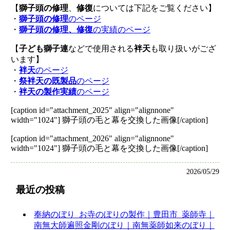
【
獅子頭の修理
、
修復
については下記をご覧ください】
・
獅子頭の修理
のページ
・
獅子頭の修理、修復
の実績のページ
【
子ども獅子連
などで使用される
袢天
も取り扱いがござ
います】
・
袢天
のページ
・
祭袢天の既製品
のページ
・
袢天の製作実績
のページ
[caption id="attachment_2025" align="alignnone"
width="1024"]
獅子頭の毛と幕を交換した画像[/caption]
[caption id="attachment_2026" align="alignnone"
width="1024"]
獅子頭の毛と幕を交換した画像[/caption]
2026/05/29
最近の投稿
奉納のぼり_お寺のぼりの製作｜豊田市_薬師寺｜
南無大師遍照金剛のぼり｜南無薬師如来のぼり｜