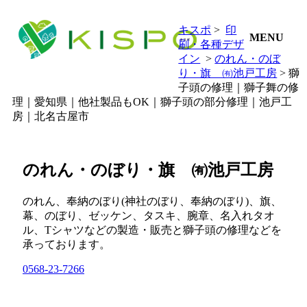
キスポ
>
印
MENU
刷・各種デザ
イン
>
のれん・のぼ
り・旗 ㈲池戸工房
> 獅
子頭の修理｜獅子舞の修
理｜愛知県｜他社製品もOK｜獅子頭の部分修理｜池戸工
房｜北名古屋市
のれん・のぼり・旗 ㈲池戸工房
のれん、奉納のぼり(神社のぼり、奉納のぼり)、旗、
幕、のぼり、ゼッケン、タスキ、腕章、名入れタオ
ル、Tシャツなどの製造・販売と獅子頭の修理などを
承っております。
0568-23-7266