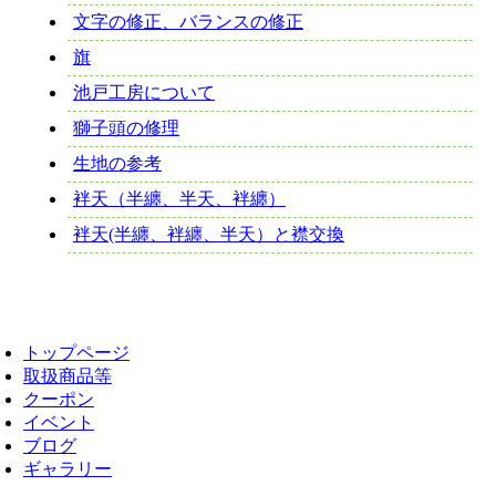
文字の修正、バランスの修正
旗
池戸工房について
獅子頭の修理
生地の参考
袢天（半纏、半天、袢纏）
袢天(半纏、袢纏、半天）と襟交換
トップページ
取扱商品等
クーポン
イベント
ブログ
ギャラリー