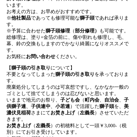
います。
お考えの方は、お早めがおすすめです。
※
他社製品
であっても修理可能な
獅子頭
であれば承りま
す。
※予算に合わせた
獅子頭修理
（
部分修理）
も可能です。
総修理は、塗り+金箔の前に、傷や割れも修理し、毛、
幕、鈴の交換もしますのでかなり綺麗になりオススメで
す。
お気軽に
お問い合わせ
ください。
【
獅子頭の引き取り
について】
不要となってしまった
獅子頭の引き取り
を承っておりま
す。
廃棄処分してしまうのは可哀想ですし、なかなか一般の
ゴミとして捨ててしまうのは忍びないと思います。
いままで地元のお祭り、
子ども会
（
町内会
、
自治会
、
子
供獅子連
、
子供連中
、
小若連
）で活躍した
獅子頭
を、
美
濃伏見稲荷
さまにて
お焚き上げ
（
左義長
）させていただ
きます。
お焚き上げ
（
左義長
）の初穂料として一頭￥3,000-（税
別）にてお引き受けしています。