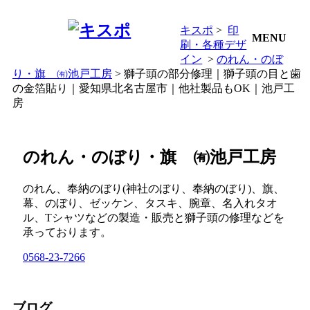
キスポ
>
印
MENU
刷・各種デザ
イン
>
のれん・のぼ
り・旗 ㈲池戸工房
> 獅子頭の部分修理｜獅子頭の目と歯
の金箔貼り｜愛知県北名古屋市｜他社製品もOK｜池戸工
房
のれん・のぼり・旗 ㈲池戸工房
のれん、奉納のぼり(神社のぼり、奉納のぼり)、旗、
幕、のぼり、ゼッケン、タスキ、腕章、名入れタオ
ル、Tシャツなどの製造・販売と獅子頭の修理などを
承っております。
0568-23-7266
ブログ