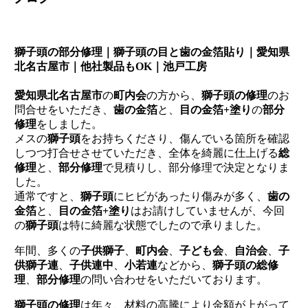
獅子頭の部分修理｜獅子頭の目と歯の金箔貼り｜愛知県
北名古屋市｜他社製品もOK｜池戸工房
愛知県北名古屋市
の
町内会
の方から、
獅子頭の修理
のお
問合せをいただき、
歯の金箔
と、
目の金箔+塗り
の
部分
修理
をしました。
メスの
獅子頭
をお持ちくださり、傷んでいる箇所を確認
しつつ打合せさせていただき、全体を綺麗に仕上げる
総
修理
と、
部分修理
で見積りし、部分修理で決定となりま
した。
通常ですと、
獅子頭
にヒビがあったり傷みが多く、
歯の
金箔
と、
目の金箔+塗り
はお請けしていませんが、今回
の
獅子頭
は特に綺麗な状態でしたので承りました。
年間、多くの
子供獅子
、
町内会
、
子ども会
、
自治会
、
子
供獅子連
、
子供連中
、
小若連
などから、
獅子頭の総修
理
、
部分修理
の問い合わせをいただいております。
獅子頭の修理
は年々、材料の高騰により金額が上がって