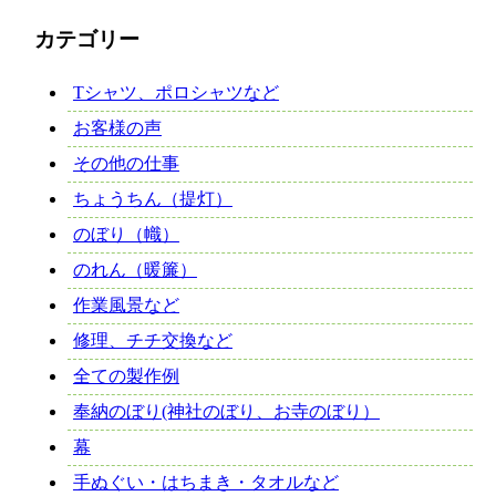
カテゴリー
Tシャツ、ポロシャツなど
お客様の声
その他の仕事
ちょうちん（提灯）
のぼり（幟）
のれん（暖簾）
作業風景など
修理、チチ交換など
全ての製作例
奉納のぼり(神社のぼり、お寺のぼり）
幕
手ぬぐい・はちまき・タオルなど