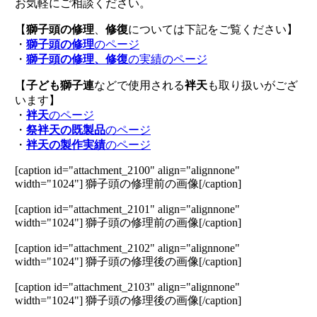
お気軽にご相談ください。
【
獅子頭の修理
、
修復
については下記をご覧ください】
・
獅子頭の修理
のページ
・
獅子頭の修理、修復
の実績のページ
【
子ども獅子連
などで使用される
袢天
も取り扱いがござ
います】
・
袢天
のページ
・
祭袢天の既製品
のページ
・
袢天の製作実績
のページ
[caption id="attachment_2100" align="alignnone"
width="1024"]
獅子頭の修理前の画像[/caption]
[caption id="attachment_2101" align="alignnone"
width="1024"]
獅子頭の修理前の画像[/caption]
[caption id="attachment_2102" align="alignnone"
width="1024"]
獅子頭の修理後の画像[/caption]
[caption id="attachment_2103" align="alignnone"
width="1024"]
獅子頭の修理後の画像[/caption]