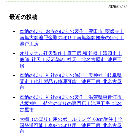
2026/07/02
最近の投稿
奉納のぼり_お寺のぼりの製作｜豊田市_薬師寺｜
南無大師遍照金剛のぼり｜南無薬師如来のぼり｜
池戸工房
オリジナル袢天製作｜庭工房 和楽 様｜清須市｜
庭師_袢天｜反応染め_袢天｜北名古屋市_池戸工
房
奉納のぼり_神社のぼりの修理｜天神社｜岐阜県
関市｜他社製品も修理可能｜池戸工房_北名古屋
市
奉納のぼり_神社のぼりの製作｜滋賀県東近江市_
八坂神社｜特注のぼりの専門店｜池戸工房_北名
古屋市
大幟（のぼり）用のポールリング_60cm受注｜全
国発送可能｜奉納のぼり用｜池戸工房_北名古屋
市