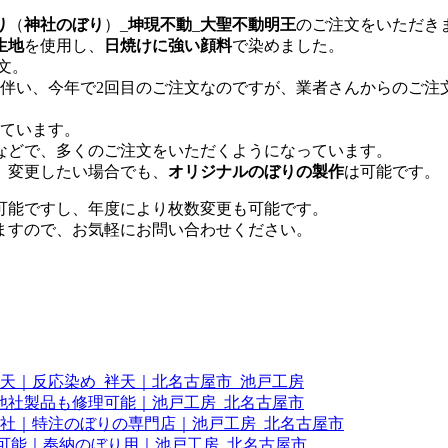
り
（
神社のぼり
）_
坤現不動
_
大聖不動明王
のご注文をいただき
生地
を使用し、
日焼けに強い顔料
で染めました。
注文。
伴い、今年で2回目のご注文なのですが、業者さんからのご注文
っています。
などで、多くのご注文をいただくようになっています。
、変更したい場合でも、
オリジナルのぼりの製作
は可能です。
可能ですし、年度により枚数変更も可能です。
ますので、お気軽にお問い合わせください。
袢天｜反応染め_袢天｜北名古屋市_池戸工房
他社製品も修理可能｜池戸工房_北名古屋市
神社｜特注のぼりの専門店｜池戸工房_北名古屋市
送可能｜奉納のぼり用｜池戸工房_北名古屋市