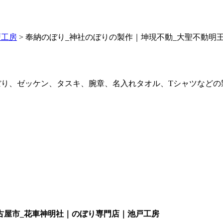
戸工房
> 奉納のぼり_神社のぼりの製作｜坤現不動_大聖不動明
ぼり、ゼッケン、タスキ、腕章、名入れタオル、Tシャツなど
古屋市_花車神明社｜のぼり専門店｜池戸工房