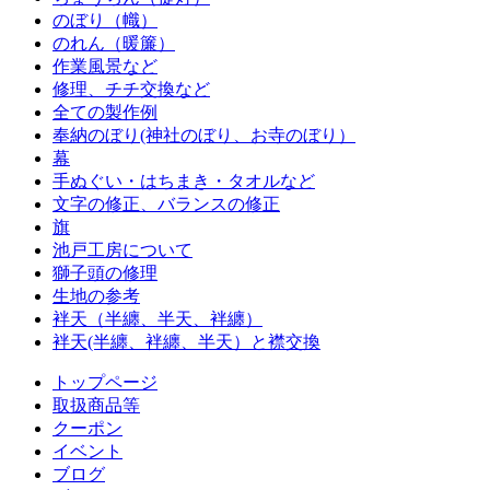
のぼり（幟）
のれん（暖簾）
作業風景など
修理、チチ交換など
全ての製作例
奉納のぼり(神社のぼり、お寺のぼり）
幕
手ぬぐい・はちまき・タオルなど
文字の修正、バランスの修正
旗
池戸工房について
獅子頭の修理
生地の参考
袢天（半纏、半天、袢纏）
袢天(半纏、袢纏、半天）と襟交換
トップページ
取扱商品等
クーポン
イベント
ブログ