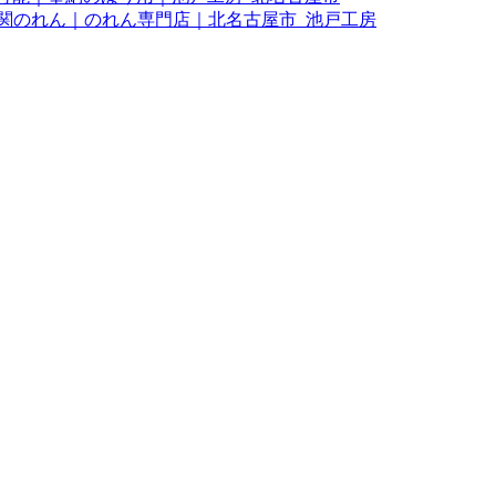
玄関のれん｜のれん専門店｜北名古屋市_池戸工房