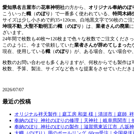
愛知県名古屋市
の
花車神明社
の方から、
オリジナル奉納のぼ
こういった
幟
（
のぼり
）で一番多く使われている、
特岡木綿
サイズは少し小さめで約35×120cm、白地黒文字で50枚のご
坤現不動
_
大聖不動明王
の
幟
（
のぼり
）は、
業者さんの廃業
に
ざいます。
24年間で枚数も40枚〜120枚まで色々な枚数でご注文くださ
このように、今まで依頼していた
業者さんが辞めてしまった
現在、使用している
幟
（
のぼり
）が、ある場合、ない場合や
枚数のお問い合わせも多くありますが、何枚からでも製作は
枚数、予算、製法、サイズなど色々な提案をさせていただき
2026/07/07
最近の投稿
オリジナル袢天製作｜庭工房 和楽 様｜清須市｜庭師_
奉納のぼり_神社のぼりの修理｜天神社｜岐阜県関市｜
奉納のぼり_神社のぼりの製作｜滋賀県東近江市_八坂
大幟（のぼり）用のポールリング_60cm受注｜全国発