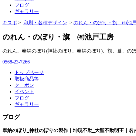
ブログ
ギャラリー
キスポ
>
印刷・各種デザイン
>
のれん・のぼり・旗 ㈲池
のれん・のぼり・旗 ㈲池戸工房
のれん、奉納のぼり(神社のぼり、奉納のぼり)、旗、幕、の
0568-23-7266
トップページ
取扱商品等
クーポン
イベント
ブログ
ギャラリー
ブログ
奉納のぼり_神社のぼりの製作｜坤現不動_大聖不動明王｜名